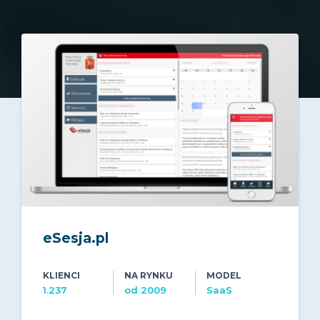
eSesja.pl
KLIENCI
NA RYNKU
MODEL
1.237
od 2009
SaaS